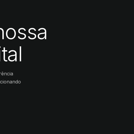
nossa
tal
rência
ncionando