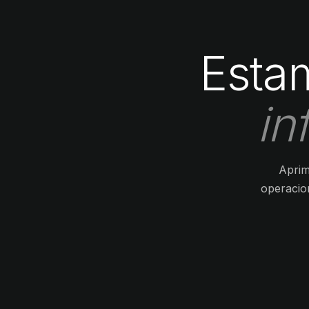
Esta
in
Aprim
operacio